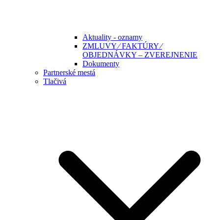
Aktuality - oznamy
ZMLUVY ⁄ FAKTÚRY ⁄
OBJEDNÁVKY – ZVEREJNENIE
Dokumenty
Partnerské mestá
Tlačivá