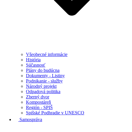
Všeobecné informácie
História
Súčasnosť
Plány do budúcna
Dokumenty - Listiny
Podnikanie - služby
Národný projekt
Odpadová politika
Zberný dvor
Kompostáreň
Región - SPIŠ
Spišské Podhradie v UNESCO
Samospráva