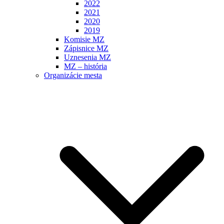
2022
2021
2020
2019
Komisie MZ
Zápisnice MZ
Uznesenia MZ
MZ – história
Organizácie mesta