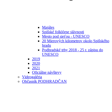
Majáles
Spišské folklórne slávnosti
Mesto pod sieťou - UNESCO
20 Mierových kilometrov okolo Spišského
hradu
Podhradské trhy 2018 - 25 r. zápisu do
UNESCO
2019
2020
2021
Oficiálne návštevy
Videogaléria
Občasník PODHRADČAN