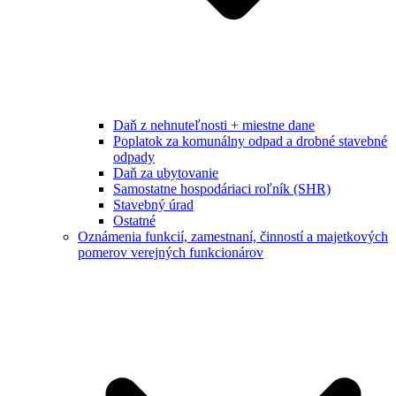
Daň z nehnuteľnosti + miestne dane
Poplatok za komunálny odpad a drobné stavebné
odpady
Daň za ubytovanie
Samostatne hospodáriaci roľník (SHR)
Stavebný úrad
Ostatné
Oznámenia funkcií, zamestnaní, činností a majetkových
pomerov verejných funkcionárov