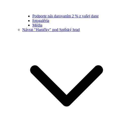
Podporte nás darovaním 2 % z vašej dane
fotogaléria
Média
Návrat "Haničky" pod Spišský hrad