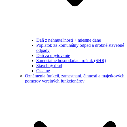
Daň z nehnuteľnosti + miestne dane
Poplatok za komunálny odpad a drobné stavebné
odpady
Daň za ubytovanie
Samostatne hospodáriaci roľník (SHR)
Stavebný úrad
Ostatné
Oznámenia funkcií, zamestnaní, činností a majetkových
pomerov verejných funkcionárov