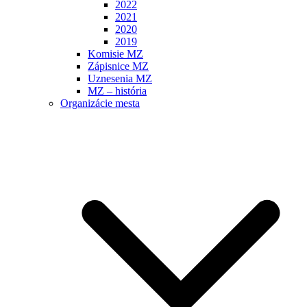
2022
2021
2020
2019
Komisie MZ
Zápisnice MZ
Uznesenia MZ
MZ – história
Organizácie mesta