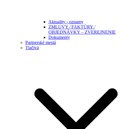
Aktuality - oznamy
ZMLUVY ⁄ FAKTÚRY ⁄
OBJEDNÁVKY – ZVEREJNENIE
Dokumenty
Partnerské mestá
Tlačivá