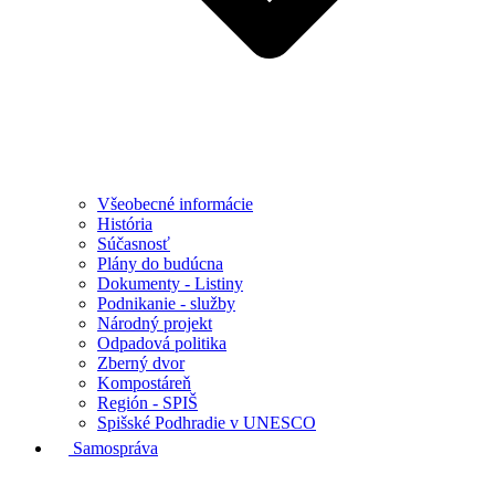
Všeobecné informácie
História
Súčasnosť
Plány do budúcna
Dokumenty - Listiny
Podnikanie - služby
Národný projekt
Odpadová politika
Zberný dvor
Kompostáreň
Región - SPIŠ
Spišské Podhradie v UNESCO
Samospráva