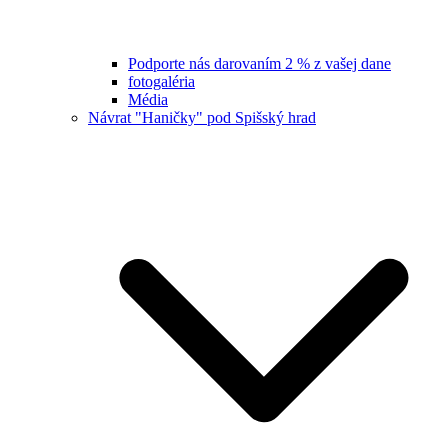
Podporte nás darovaním 2 % z vašej dane
fotogaléria
Média
Návrat "Haničky" pod Spišský hrad