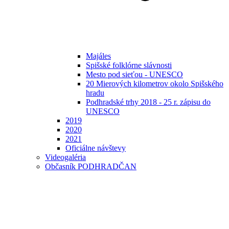
Majáles
Spišské folklórne slávnosti
Mesto pod sieťou - UNESCO
20 Mierových kilometrov okolo Spišského
hradu
Podhradské trhy 2018 - 25 r. zápisu do
UNESCO
2019
2020
2021
Oficiálne návštevy
Videogaléria
Občasník PODHRADČAN