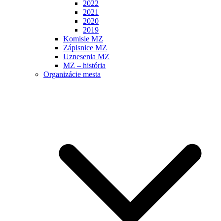
2022
2021
2020
2019
Komisie MZ
Zápisnice MZ
Uznesenia MZ
MZ – história
Organizácie mesta