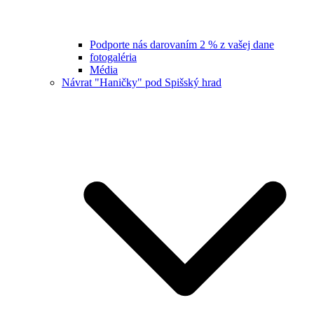
Podporte nás darovaním 2 % z vašej dane
fotogaléria
Média
Návrat "Haničky" pod Spišský hrad