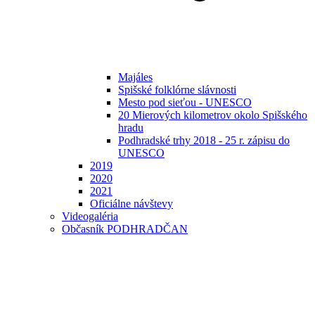
Majáles
Spišské folklórne slávnosti
Mesto pod sieťou - UNESCO
20 Mierových kilometrov okolo Spišského
hradu
Podhradské trhy 2018 - 25 r. zápisu do
UNESCO
2019
2020
2021
Oficiálne návštevy
Videogaléria
Občasník PODHRADČAN