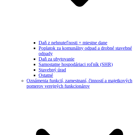
Daň z nehnuteľnosti + miestne dane
Poplatok za komunálny odpad a drobné stavebné
odpady
Daň za ubytovanie
Samostatne hospodáriaci roľník (SHR)
Stavebný úrad
Ostatné
Oznámenia funkcií, zamestnaní, činností a majetkových
pomerov verejných funkcionárov