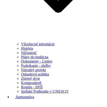
Všeobecné informácie
História
Súčasnosť
Plány do budúcna
Dokumenty - Listiny
Podnikanie - služby
Národný projekt
Odpadová politika
Zberný dvor
Kompostáreň
Región - SPIŠ
Spišské Podhradie v UNESCO
Samospráva