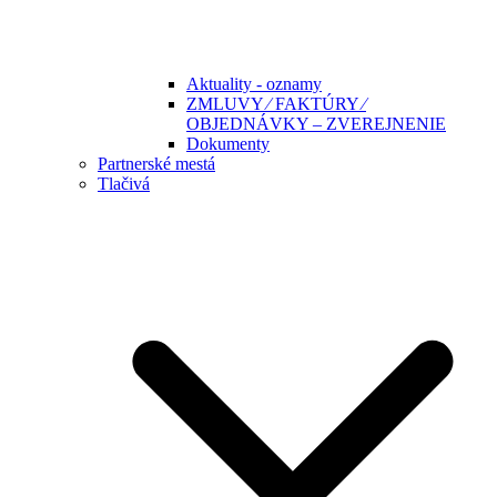
Aktuality - oznamy
ZMLUVY ⁄ FAKTÚRY ⁄
OBJEDNÁVKY – ZVEREJNENIE
Dokumenty
Partnerské mestá
Tlačivá