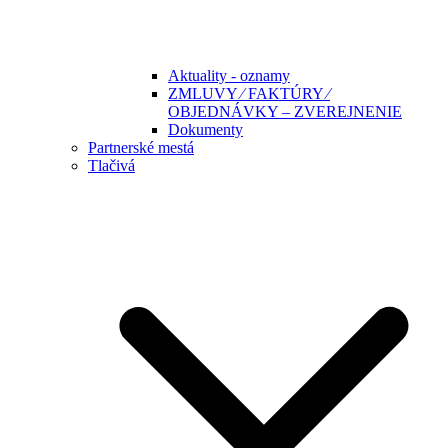
Aktuality - oznamy
ZMLUVY ⁄ FAKTÚRY ⁄
OBJEDNÁVKY – ZVEREJNENIE
Dokumenty
Partnerské mestá
Tlačivá