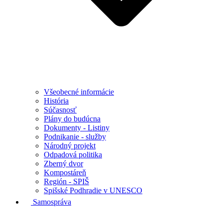
Všeobecné informácie
História
Súčasnosť
Plány do budúcna
Dokumenty - Listiny
Podnikanie - služby
Národný projekt
Odpadová politika
Zberný dvor
Kompostáreň
Región - SPIŠ
Spišské Podhradie v UNESCO
Samospráva