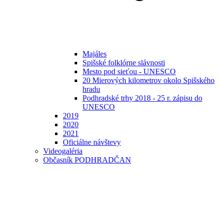
Majáles
Spišské folklórne slávnosti
Mesto pod sieťou - UNESCO
20 Mierových kilometrov okolo Spišského
hradu
Podhradské trhy 2018 - 25 r. zápisu do
UNESCO
2019
2020
2021
Oficiálne návštevy
Videogaléria
Občasník PODHRADČAN