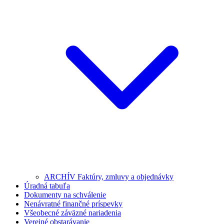
ARCHÍV Faktúry, zmluvy a objednávky
Úradná tabuľa
Dokumenty na schválenie
Nenávratné finančné príspevky
Všeobecné záväzné nariadenia
Verejné obstarávanie