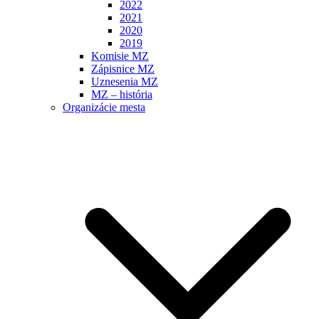
2022
2021
2020
2019
Komisie MZ
Zápisnice MZ
Uznesenia MZ
MZ – história
Organizácie mesta