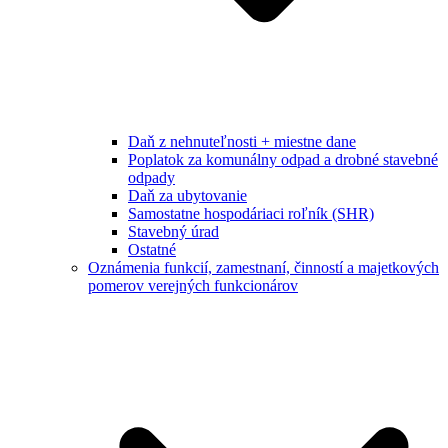
Daň z nehnuteľnosti + miestne dane
Poplatok za komunálny odpad a drobné stavebné
odpady
Daň za ubytovanie
Samostatne hospodáriaci roľník (SHR)
Stavebný úrad
Ostatné
Oznámenia funkcií, zamestnaní, činností a majetkových
pomerov verejných funkcionárov