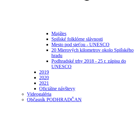
Majáles
Spišské folklórne slávnosti
Mesto pod sieťou - UNESCO
20 Mierových kilometrov okolo Spišského
hradu
Podhradské trhy 2018 - 25 r. zápisu do
UNESCO
2019
2020
2021
Oficiálne návštevy
Videogaléria
Občasník PODHRADČAN