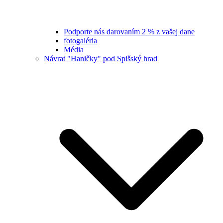
Podporte nás darovaním 2 % z vašej dane
fotogaléria
Média
Návrat "Haničky" pod Spišský hrad