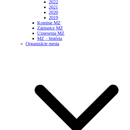
2022
2021
2020
2019
Komisie MZ
Zápisnice MZ
Uznesenia MZ
MZ – história
Organizácie mesta