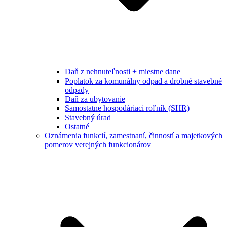
Daň z nehnuteľnosti + miestne dane
Poplatok za komunálny odpad a drobné stavebné
odpady
Daň za ubytovanie
Samostatne hospodáriaci roľník (SHR)
Stavebný úrad
Ostatné
Oznámenia funkcií, zamestnaní, činností a majetkových
pomerov verejných funkcionárov