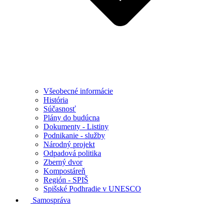
Všeobecné informácie
História
Súčasnosť
Plány do budúcna
Dokumenty - Listiny
Podnikanie - služby
Národný projekt
Odpadová politika
Zberný dvor
Kompostáreň
Región - SPIŠ
Spišské Podhradie v UNESCO
Samospráva