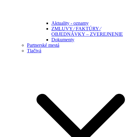
Aktuality - oznamy
ZMLUVY ⁄ FAKTÚRY ⁄
OBJEDNÁVKY – ZVEREJNENIE
Dokumenty
Partnerské mestá
Tlačivá