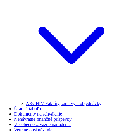
ARCHÍV Faktúry, zmluvy a objednávky
Úradná tabuľa
Dokumenty na schválenie
Nenávratné finančné príspevky
Všeobecné záväzné nariadenia
Verejné obstarávanie