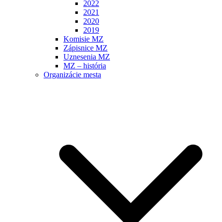
2022
2021
2020
2019
Komisie MZ
Zápisnice MZ
Uznesenia MZ
MZ – história
Organizácie mesta