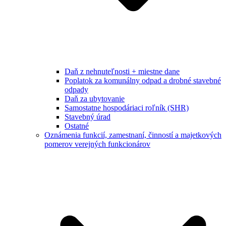
Daň z nehnuteľnosti + miestne dane
Poplatok za komunálny odpad a drobné stavebné
odpady
Daň za ubytovanie
Samostatne hospodáriaci roľník (SHR)
Stavebný úrad
Ostatné
Oznámenia funkcií, zamestnaní, činností a majetkových
pomerov verejných funkcionárov