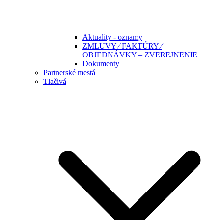
Aktuality - oznamy
ZMLUVY ⁄ FAKTÚRY ⁄
OBJEDNÁVKY – ZVEREJNENIE
Dokumenty
Partnerské mestá
Tlačivá