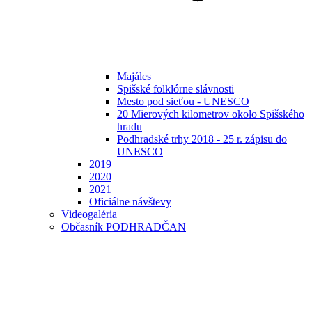
Majáles
Spišské folklórne slávnosti
Mesto pod sieťou - UNESCO
20 Mierových kilometrov okolo Spišského
hradu
Podhradské trhy 2018 - 25 r. zápisu do
UNESCO
2019
2020
2021
Oficiálne návštevy
Videogaléria
Občasník PODHRADČAN