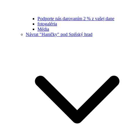
Podporte nás darovaním 2 % z vašej dane
fotogaléria
Média
Návrat "Haničky" pod Spišský hrad