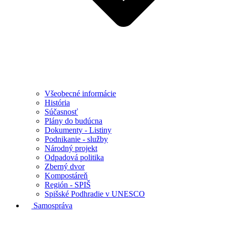
Všeobecné informácie
História
Súčasnosť
Plány do budúcna
Dokumenty - Listiny
Podnikanie - služby
Národný projekt
Odpadová politika
Zberný dvor
Kompostáreň
Región - SPIŠ
Spišské Podhradie v UNESCO
Samospráva