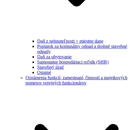
Daň z nehnuteľnosti + miestne dane
Poplatok za komunálny odpad a drobné stavebné
odpady
Daň za ubytovanie
Samostatne hospodáriaci roľník (SHR)
Stavebný úrad
Ostatné
Oznámenia funkcií, zamestnaní, činností a majetkových
pomerov verejných funkcionárov