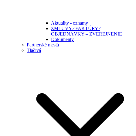
Aktuality - oznamy
ZMLUVY ⁄ FAKTÚRY ⁄
OBJEDNÁVKY – ZVEREJNENIE
Dokumenty
Partnerské mestá
Tlačivá