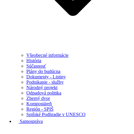
Všeobecné informácie
História
Súčasnosť
Plány do budúcna
Dokumenty - Listiny
Podnikanie - služby
Národný projekt
Odpadová politika
Zberný dvor
Kompostáreň
Región - SPIŠ
Spišské Podhradie v UNESCO
Samospráva