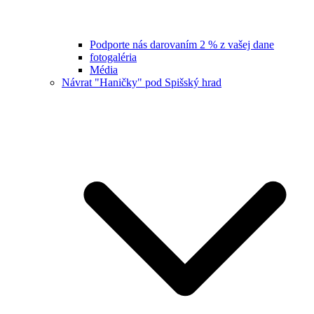
Podporte nás darovaním 2 % z vašej dane
fotogaléria
Média
Návrat "Haničky" pod Spišský hrad