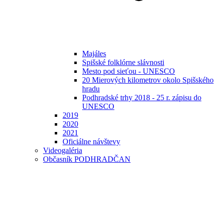
Majáles
Spišské folklórne slávnosti
Mesto pod sieťou - UNESCO
20 Mierových kilometrov okolo Spišského
hradu
Podhradské trhy 2018 - 25 r. zápisu do
UNESCO
2019
2020
2021
Oficiálne návštevy
Videogaléria
Občasník PODHRADČAN