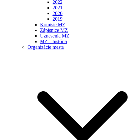
2022
2021
2020
2019
Komisie MZ
Zápisnice MZ
Uznesenia MZ
MZ – história
Organizácie mesta