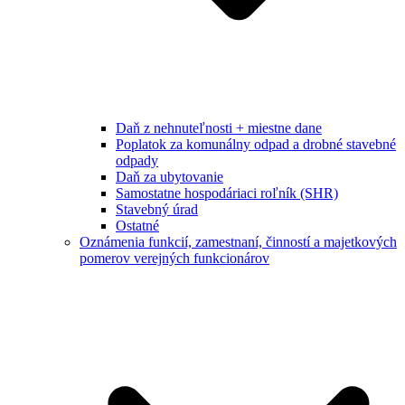
Daň z nehnuteľnosti + miestne dane
Poplatok za komunálny odpad a drobné stavebné
odpady
Daň za ubytovanie
Samostatne hospodáriaci roľník (SHR)
Stavebný úrad
Ostatné
Oznámenia funkcií, zamestnaní, činností a majetkových
pomerov verejných funkcionárov