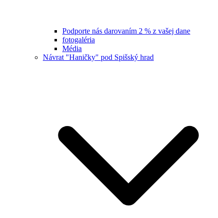
Podporte nás darovaním 2 % z vašej dane
fotogaléria
Média
Návrat "Haničky" pod Spišský hrad