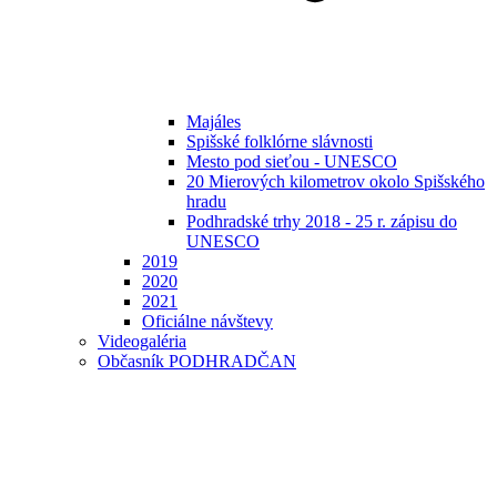
Majáles
Spišské folklórne slávnosti
Mesto pod sieťou - UNESCO
20 Mierových kilometrov okolo Spišského
hradu
Podhradské trhy 2018 - 25 r. zápisu do
UNESCO
2019
2020
2021
Oficiálne návštevy
Videogaléria
Občasník PODHRADČAN