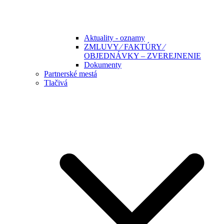
Aktuality - oznamy
ZMLUVY ⁄ FAKTÚRY ⁄
OBJEDNÁVKY – ZVEREJNENIE
Dokumenty
Partnerské mestá
Tlačivá