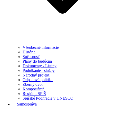
Všeobecné informácie
História
Súčasnosť
Plány do budúcna
Dokumenty - Listiny
Podnikanie - služby
Národný projekt
Odpadová politika
Zberný dvor
Kompostáreň
Región - SPIŠ
Spišské Podhradie v UNESCO
Samospráva