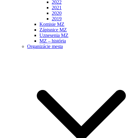
2022
2021
2020
2019
Komisie MZ
Zápisnice MZ
Uznesenia MZ
MZ – história
Organizácie mesta