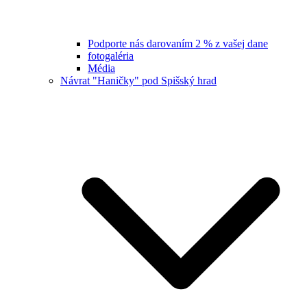
Podporte nás darovaním 2 % z vašej dane
fotogaléria
Média
Návrat "Haničky" pod Spišský hrad