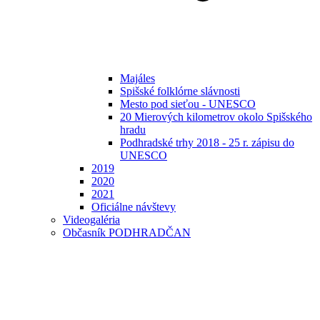
Majáles
Spišské folklórne slávnosti
Mesto pod sieťou - UNESCO
20 Mierových kilometrov okolo Spišského
hradu
Podhradské trhy 2018 - 25 r. zápisu do
UNESCO
2019
2020
2021
Oficiálne návštevy
Videogaléria
Občasník PODHRADČAN