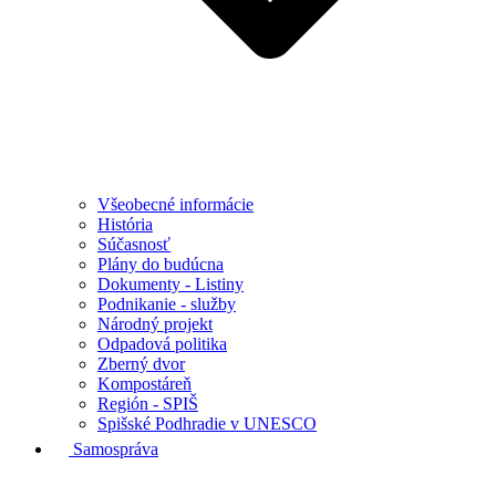
Všeobecné informácie
História
Súčasnosť
Plány do budúcna
Dokumenty - Listiny
Podnikanie - služby
Národný projekt
Odpadová politika
Zberný dvor
Kompostáreň
Región - SPIŠ
Spišské Podhradie v UNESCO
Samospráva