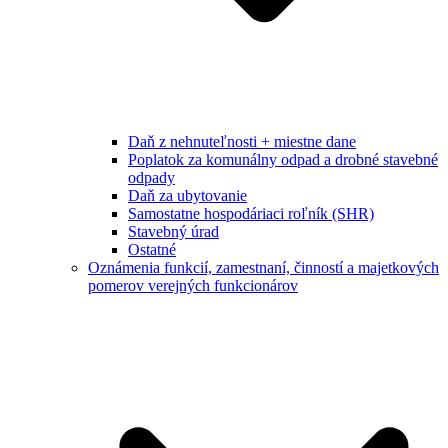
Daň z nehnuteľnosti + miestne dane
Poplatok za komunálny odpad a drobné stavebné
odpady
Daň za ubytovanie
Samostatne hospodáriaci roľník (SHR)
Stavebný úrad
Ostatné
Oznámenia funkcií, zamestnaní, činností a majetkových
pomerov verejných funkcionárov