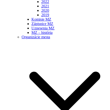
2022
2021
2020
2019
Komisie MZ
Zápisnice MZ
Uznesenia MZ
MZ – história
Organizácie mesta