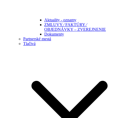
Aktuality - oznamy
ZMLUVY ⁄ FAKTÚRY ⁄
OBJEDNÁVKY – ZVEREJNENIE
Dokumenty
Partnerské mestá
Tlačivá