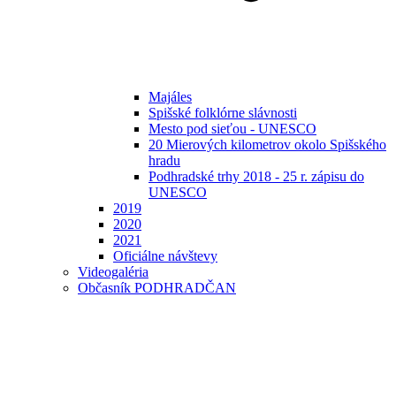
Majáles
Spišské folklórne slávnosti
Mesto pod sieťou - UNESCO
20 Mierových kilometrov okolo Spišského
hradu
Podhradské trhy 2018 - 25 r. zápisu do
UNESCO
2019
2020
2021
Oficiálne návštevy
Videogaléria
Občasník PODHRADČAN