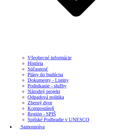
Všeobecné informácie
História
Súčasnosť
Plány do budúcna
Dokumenty - Listiny
Podnikanie - služby
Národný projekt
Odpadová politika
Zberný dvor
Kompostáreň
Región - SPIŠ
Spišské Podhradie v UNESCO
Samospráva