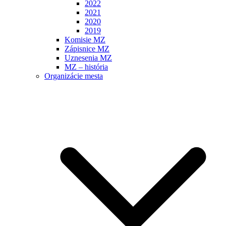
2022
2021
2020
2019
Komisie MZ
Zápisnice MZ
Uznesenia MZ
MZ – história
Organizácie mesta