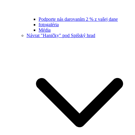
Podporte nás darovaním 2 % z vašej dane
fotogaléria
Média
Návrat "Haničky" pod Spišský hrad