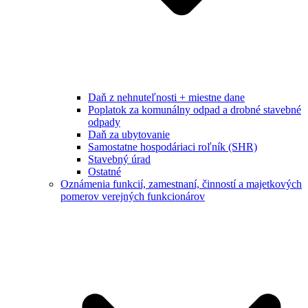
Daň z nehnuteľnosti + miestne dane
Poplatok za komunálny odpad a drobné stavebné
odpady
Daň za ubytovanie
Samostatne hospodáriaci roľník (SHR)
Stavebný úrad
Ostatné
Oznámenia funkcií, zamestnaní, činností a majetkových
pomerov verejných funkcionárov