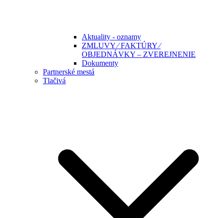
Aktuality - oznamy
ZMLUVY ⁄ FAKTÚRY ⁄
OBJEDNÁVKY – ZVEREJNENIE
Dokumenty
Partnerské mestá
Tlačivá