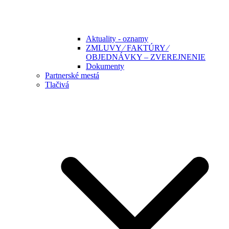
Aktuality - oznamy
ZMLUVY ⁄ FAKTÚRY ⁄
OBJEDNÁVKY – ZVEREJNENIE
Dokumenty
Partnerské mestá
Tlačivá