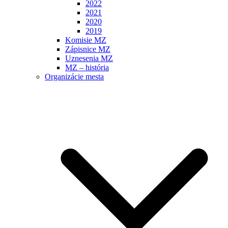
2022
2021
2020
2019
Komisie MZ
Zápisnice MZ
Uznesenia MZ
MZ – história
Organizácie mesta