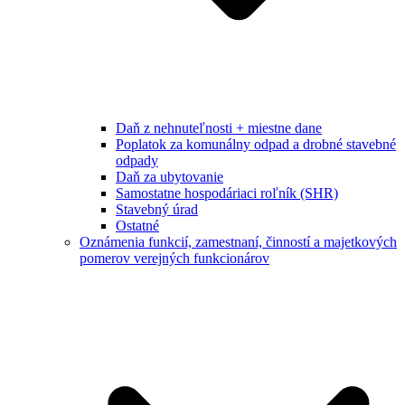
Daň z nehnuteľnosti + miestne dane
Poplatok za komunálny odpad a drobné stavebné
odpady
Daň za ubytovanie
Samostatne hospodáriaci roľník (SHR)
Stavebný úrad
Ostatné
Oznámenia funkcií, zamestnaní, činností a majetkových
pomerov verejných funkcionárov