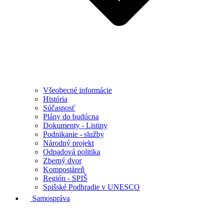
Všeobecné informácie
História
Súčasnosť
Plány do budúcna
Dokumenty - Listiny
Podnikanie - služby
Národný projekt
Odpadová politika
Zberný dvor
Kompostáreň
Región - SPIŠ
Spišské Podhradie v UNESCO
Samospráva