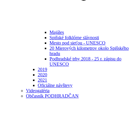
Majáles
Spišské folklórne slávnosti
Mesto pod sieťou - UNESCO
20 Mierových kilometrov okolo Spišského
hradu
Podhradské trhy 2018 - 25 r. zápisu do
UNESCO
2019
2020
2021
Oficiálne návštevy
Videogaléria
Občasník PODHRADČAN