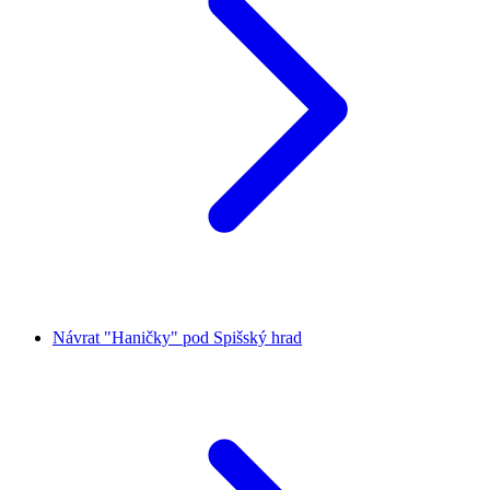
Návrat "Haničky" pod Spišský hrad