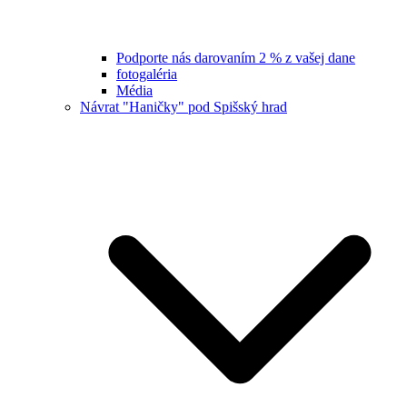
Podporte nás darovaním 2 % z vašej dane
fotogaléria
Média
Návrat "Haničky" pod Spišský hrad