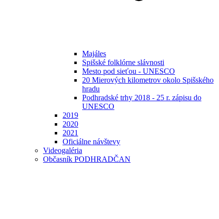
Majáles
Spišské folklórne slávnosti
Mesto pod sieťou - UNESCO
20 Mierových kilometrov okolo Spišského
hradu
Podhradské trhy 2018 - 25 r. zápisu do
UNESCO
2019
2020
2021
Oficiálne návštevy
Videogaléria
Občasník PODHRADČAN