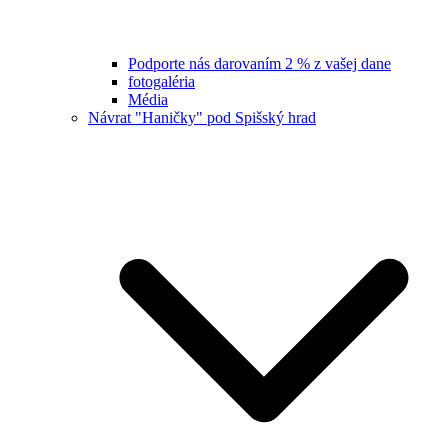
Podporte nás darovaním 2 % z vašej dane
fotogaléria
Média
Návrat "Haničky" pod Spišský hrad