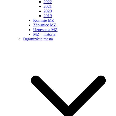
2022
2021
2020
2019
Komisie MZ
Zápisnice MZ
Uznesenia MZ
MZ – história
Organizácie mesta