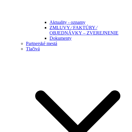
Aktuality - oznamy
ZMLUVY ⁄ FAKTÚRY ⁄
OBJEDNÁVKY – ZVEREJNENIE
Dokumenty
Partnerské mestá
Tlačivá