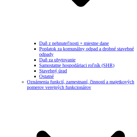
Daň z nehnuteľnosti + miestne dane
Poplatok za komunálny odpad a drobné stavebné
odpady
Daň za ubytovanie
Samostatne hospodáriaci roľník (SHR)
Stavebný úrad
Ostatné
Oznámenia funkcií, zamestnaní, činností a majetkových
pomerov verejných funkcionárov