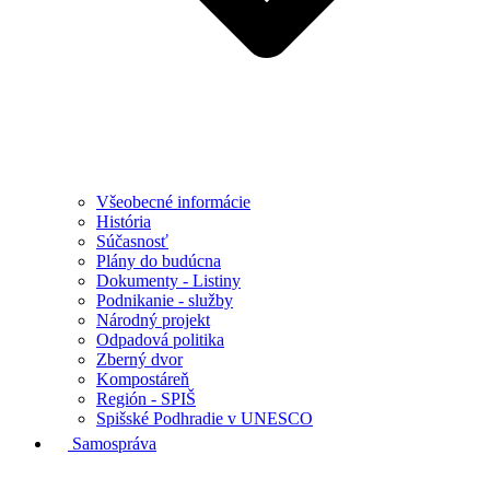
Všeobecné informácie
História
Súčasnosť
Plány do budúcna
Dokumenty - Listiny
Podnikanie - služby
Národný projekt
Odpadová politika
Zberný dvor
Kompostáreň
Región - SPIŠ
Spišské Podhradie v UNESCO
Samospráva