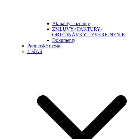
Aktuality - oznamy
ZMLUVY ⁄ FAKTÚRY ⁄
OBJEDNÁVKY – ZVEREJNENIE
Dokumenty
Partnerské mestá
Tlačivá