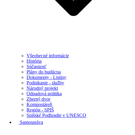
Všeobecné informácie
História
Súčasnosť
Plány do budúcna
Dokumenty - Listiny
Podnikanie - služby
Národný projekt
Odpadová politika
Zberný dvor
Kompostáreň
Región - SPIŠ
Spišské Podhradie v UNESCO
Samospráva