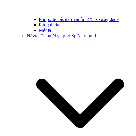
Podporte nás darovaním 2 % z vašej dane
fotogaléria
Média
Návrat "Haničky" pod Spišský hrad