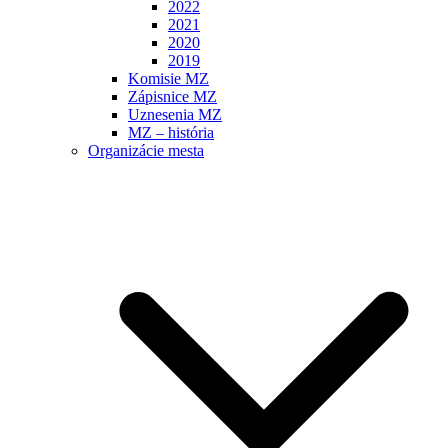
2022
2021
2020
2019
Komisie MZ
Zápisnice MZ
Uznesenia MZ
MZ – história
Organizácie mesta