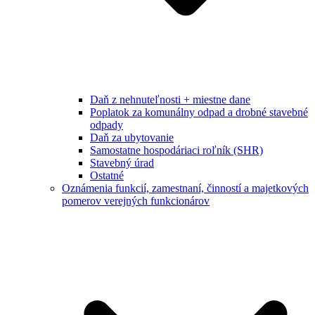
Daň z nehnuteľnosti + miestne dane
Poplatok za komunálny odpad a drobné stavebné
odpady
Daň za ubytovanie
Samostatne hospodáriaci roľník (SHR)
Stavebný úrad
Ostatné
Oznámenia funkcií, zamestnaní, činností a majetkových
pomerov verejných funkcionárov