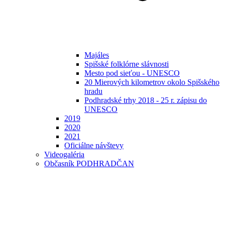
Majáles
Spišské folklórne slávnosti
Mesto pod sieťou - UNESCO
20 Mierových kilometrov okolo Spišského
hradu
Podhradské trhy 2018 - 25 r. zápisu do
UNESCO
2019
2020
2021
Oficiálne návštevy
Videogaléria
Občasník PODHRADČAN