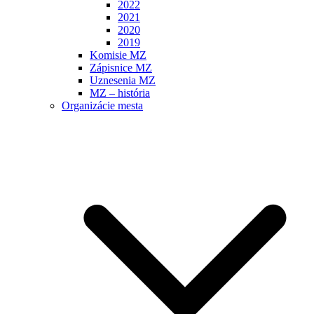
2022
2021
2020
2019
Komisie MZ
Zápisnice MZ
Uznesenia MZ
MZ – história
Organizácie mesta