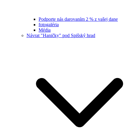
Podporte nás darovaním 2 % z vašej dane
fotogaléria
Média
Návrat "Haničky" pod Spišský hrad