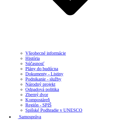
Všeobecné informácie
História
Súčasnosť
Plány do budúcna
Dokumenty - Listiny
Podnikanie - služby
Národný projekt
Odpadová politika
Zberný dvor
Kompostáreň
Región - SPIŠ
Spišské Podhradie v UNESCO
Samospráva