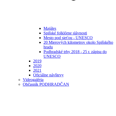
Majáles
Spišské folklórne slávnosti
Mesto pod sieťou - UNESCO
20 Mierových kilometrov okolo Spišského
hradu
Podhradské trhy 2018 - 25 r. zápisu do
UNESCO
2019
2020
2021
Oficiálne návštevy
Videogaléria
Občasník PODHRADČAN