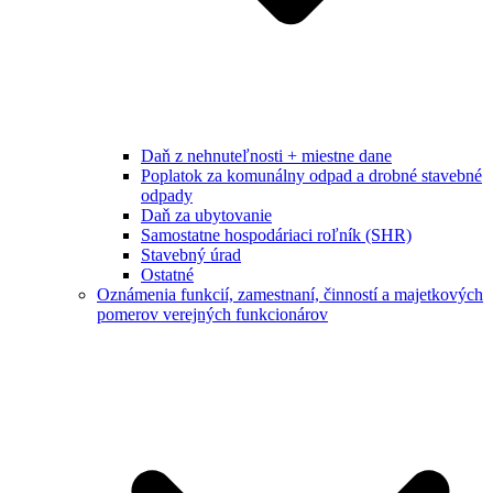
Daň z nehnuteľnosti + miestne dane
Poplatok za komunálny odpad a drobné stavebné
odpady
Daň za ubytovanie
Samostatne hospodáriaci roľník (SHR)
Stavebný úrad
Ostatné
Oznámenia funkcií, zamestnaní, činností a majetkových
pomerov verejných funkcionárov