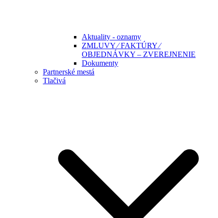
Aktuality - oznamy
ZMLUVY ⁄ FAKTÚRY ⁄
OBJEDNÁVKY – ZVEREJNENIE
Dokumenty
Partnerské mestá
Tlačivá