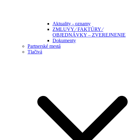
Aktuality - oznamy
ZMLUVY ⁄ FAKTÚRY ⁄
OBJEDNÁVKY – ZVEREJNENIE
Dokumenty
Partnerské mestá
Tlačivá