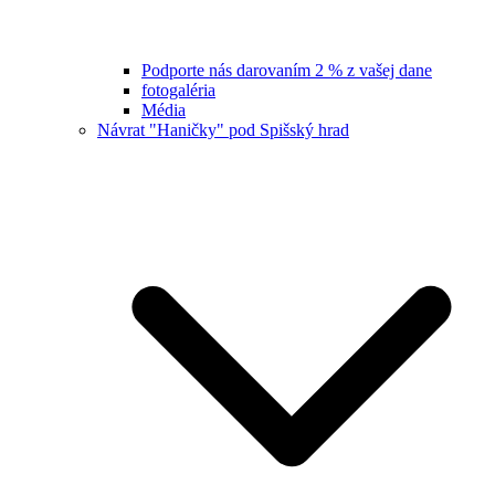
Podporte nás darovaním 2 % z vašej dane
fotogaléria
Média
Návrat "Haničky" pod Spišský hrad