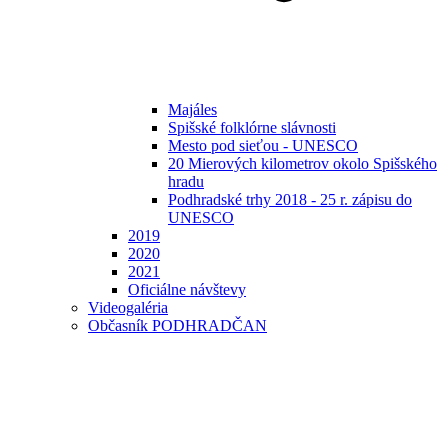
Majáles
Spišské folklórne slávnosti
Mesto pod sieťou - UNESCO
20 Mierových kilometrov okolo Spišského
hradu
Podhradské trhy 2018 - 25 r. zápisu do
UNESCO
2019
2020
2021
Oficiálne návštevy
Videogaléria
Občasník PODHRADČAN