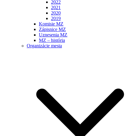
2022
2021
2020
2019
Komisie MZ
Zápisnice MZ
Uznesenia MZ
MZ – história
Organizácie mesta