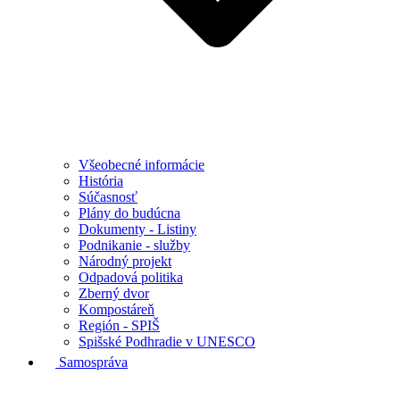
Všeobecné informácie
História
Súčasnosť
Plány do budúcna
Dokumenty - Listiny
Podnikanie - služby
Národný projekt
Odpadová politika
Zberný dvor
Kompostáreň
Región - SPIŠ
Spišské Podhradie v UNESCO
Samospráva