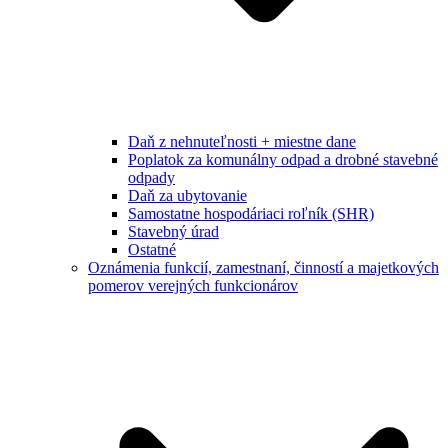
Daň z nehnuteľnosti + miestne dane
Poplatok za komunálny odpad a drobné stavebné
odpady
Daň za ubytovanie
Samostatne hospodáriaci roľník (SHR)
Stavebný úrad
Ostatné
Oznámenia funkcií, zamestnaní, činností a majetkových
pomerov verejných funkcionárov