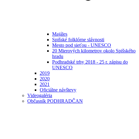
Majáles
Spišské folklórne slávnosti
Mesto pod sieťou - UNESCO
20 Mierových kilometrov okolo Spišského
hradu
Podhradské trhy 2018 - 25 r. zápisu do
UNESCO
2019
2020
2021
Oficiálne návštevy
Videogaléria
Občasník PODHRADČAN