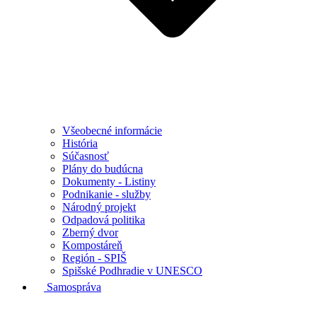
Všeobecné informácie
História
Súčasnosť
Plány do budúcna
Dokumenty - Listiny
Podnikanie - služby
Národný projekt
Odpadová politika
Zberný dvor
Kompostáreň
Región - SPIŠ
Spišské Podhradie v UNESCO
Samospráva