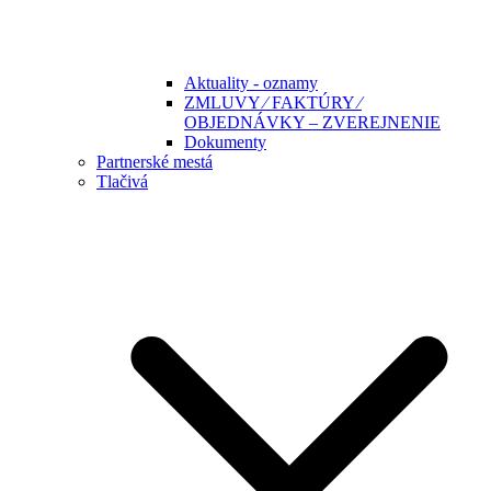
Aktuality - oznamy
ZMLUVY ⁄ FAKTÚRY ⁄
OBJEDNÁVKY – ZVEREJNENIE
Dokumenty
Partnerské mestá
Tlačivá