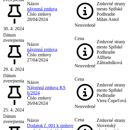
Názov
Zmluvné strany
nájomná zmluva
mesto Spišské
Číslo zmluvy
Podhradie
28/04/2024
Milan Antol
Neuvedené
30. 4. 2024
Dátum
Cena
zverejnenia
Zmluvné strany
Názov
mesto Spišské
nájomná zmluva
Podhradie
Číslo zmluvy
Alžbeta
27/04/2024
Záhradníková
Neuvedené
29. 4. 2024
Dátum
Cena
zverejnenia
Názov
Zmluvné strany
Nájomná zmluva KS
mesto Spišské
6/2024
Podhradie
Číslo zmluvy
Viera Čupeľová
26/04/2024
Neuvedené
25. 4. 2024
Dátum
Cena
Názov
Zmluvné strany
zverejnenia
Dodatok č. 001 k zmluve
Slovenský