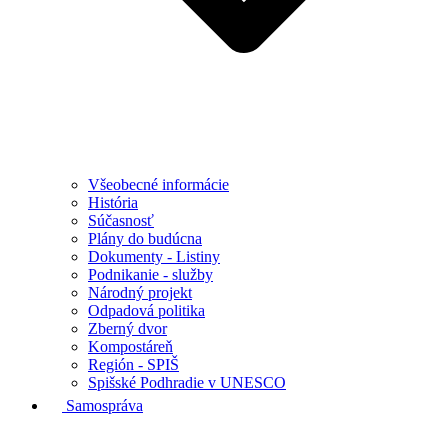
Všeobecné informácie
História
Súčasnosť
Plány do budúcna
Dokumenty - Listiny
Podnikanie - služby
Národný projekt
Odpadová politika
Zberný dvor
Kompostáreň
Región - SPIŠ
Spišské Podhradie v UNESCO
Samospráva