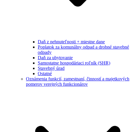
Daň z nehnuteľnosti + miestne dane
Poplatok za komunálny odpad a drobné stavebné
odpady
Daň za ubytovanie
Samostatne hospodáriaci roľník (SHR)
Stavebný úrad
Ostatné
Oznámenia funkcií, zamestnaní, činností a majetkových
pomerov verejných funkcionárov