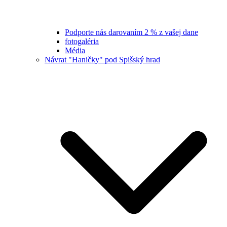
Podporte nás darovaním 2 % z vašej dane
fotogaléria
Média
Návrat "Haničky" pod Spišský hrad