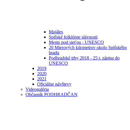
Majáles
Spišské folklórne slávnosti
Mesto pod sieťou - UNESCO
20 Mierových kilometrov okolo Spišského
hradu
Podhradské trhy 2018 - 25 r. zápisu do
UNESCO
2019
2020
2021
Oficiálne návštevy
Videogaléria
Občasník PODHRADČAN