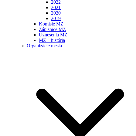
2022
2021
2020
2019
Komisie MZ
Zápisnice MZ
Uznesenia MZ
MZ – história
Organizácie mesta