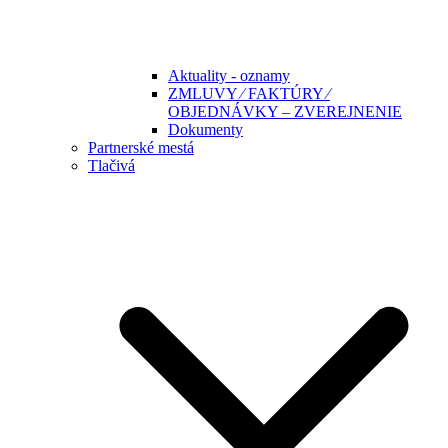
Aktuality - oznamy
ZMLUVY ⁄ FAKTÚRY ⁄
OBJEDNÁVKY – ZVEREJNENIE
Dokumenty
Partnerské mestá
Tlačivá