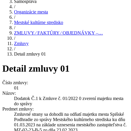
Samospráva
/
Organizácie mesta
/
Mestské kultúrne stredisko
/
ZMLUVY ⁄ FAKTÚRY ⁄ OBJEDNÁVKY –…
/
Zmluvy
/
Detail zmluvy 01
Detail zmluvy 01
Číslo zmluvy:
01
Názov:
Dodatok Č.1 k Zmluve č. 01/2022 0 zverení majetku mesta
do správy
Predmet zmluvy:
Zmluvné strany sa dohodli na odňatí majetku mesta Spišské
Podhradie zo správy Mestského kultúrneho strediska ku dňu
01.03.2023 na základe uznesenia mestského zastupiteľstva č.
MZ-02-23-B-5 zo dňa 23.02.2023