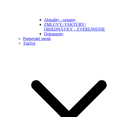
Aktuality - oznamy
ZMLUVY ⁄ FAKTÚRY ⁄
OBJEDNÁVKY – ZVEREJNENIE
Dokumenty
Partnerské mestá
Tlačivá