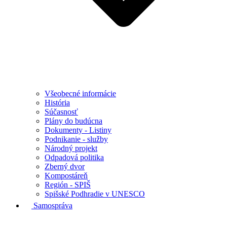
Všeobecné informácie
História
Súčasnosť
Plány do budúcna
Dokumenty - Listiny
Podnikanie - služby
Národný projekt
Odpadová politika
Zberný dvor
Kompostáreň
Región - SPIŠ
Spišské Podhradie v UNESCO
Samospráva