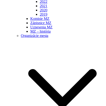
2022
2021
2020
2019
Komisie MZ
Zápisnice MZ
Uznesenia MZ
MZ – história
Organizácie mesta