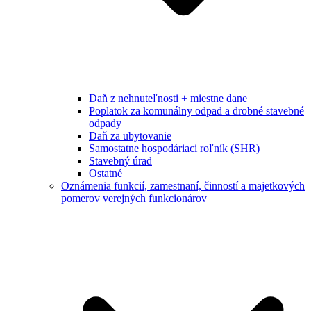
Daň z nehnuteľnosti + miestne dane
Poplatok za komunálny odpad a drobné stavebné
odpady
Daň za ubytovanie
Samostatne hospodáriaci roľník (SHR)
Stavebný úrad
Ostatné
Oznámenia funkcií, zamestnaní, činností a majetkových
pomerov verejných funkcionárov