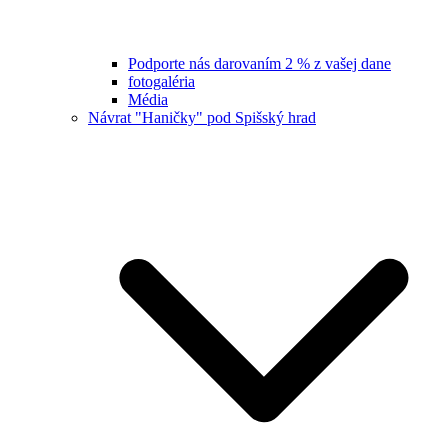
Podporte nás darovaním 2 % z vašej dane
fotogaléria
Média
Návrat "Haničky" pod Spišský hrad