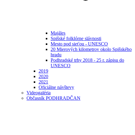
Majáles
Spišské folklórne slávnosti
Mesto pod sieťou - UNESCO
20 Mierových kilometrov okolo Spišského
hradu
Podhradské trhy 2018 - 25 r. zápisu do
UNESCO
2019
2020
2021
Oficiálne návštevy
Videogaléria
Občasník PODHRADČAN