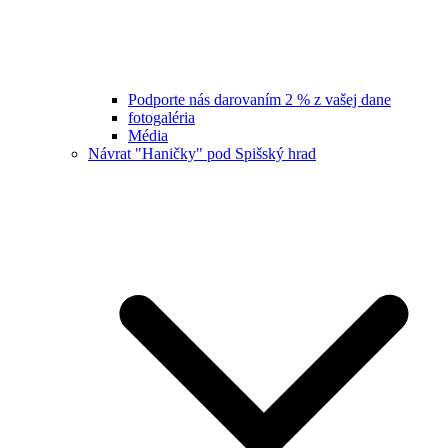
Podporte nás darovaním 2 % z vašej dane
fotogaléria
Média
Návrat "Haničky" pod Spišský hrad