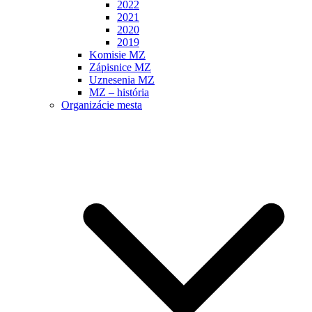
2022
2021
2020
2019
Komisie MZ
Zápisnice MZ
Uznesenia MZ
MZ – história
Organizácie mesta