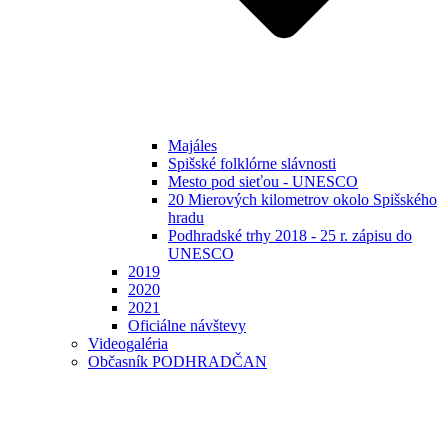
Majáles
Spišské folklórne slávnosti
Mesto pod sieťou - UNESCO
20 Mierových kilometrov okolo Spišského
hradu
Podhradské trhy 2018 - 25 r. zápisu do
UNESCO
2019
2020
2021
Oficiálne návštevy
Videogaléria
Občasník PODHRADČAN