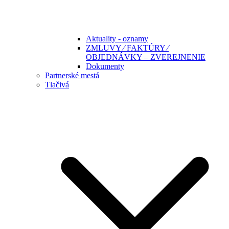
Aktuality - oznamy
ZMLUVY ⁄ FAKTÚRY ⁄
OBJEDNÁVKY – ZVEREJNENIE
Dokumenty
Partnerské mestá
Tlačivá