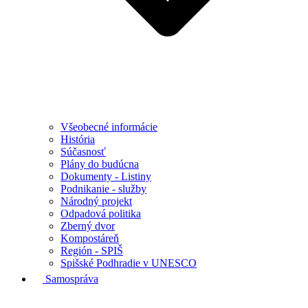
Všeobecné informácie
História
Súčasnosť
Plány do budúcna
Dokumenty - Listiny
Podnikanie - služby
Národný projekt
Odpadová politika
Zberný dvor
Kompostáreň
Región - SPIŠ
Spišské Podhradie v UNESCO
Samospráva