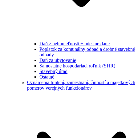
Daň z nehnuteľnosti + miestne dane
Poplatok za komunálny odpad a drobné stavebné
odpady
Daň za ubytovanie
Samostatne hospodáriaci roľník (SHR)
Stavebný úrad
Ostatné
Oznámenia funkcií, zamestnaní, činností a majetkových
pomerov verejných funkcionárov