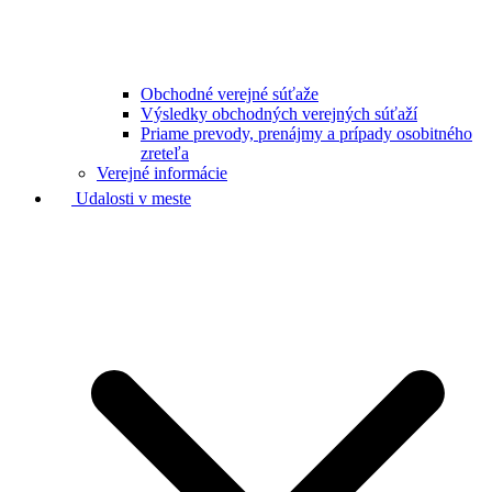
Obchodné verejné súťaže
Výsledky obchodných verejných súťaží
Priame prevody, prenájmy a prípady osobitného
zreteľa
Verejné informácie
Udalosti v meste