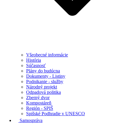
Všeobecné informácie
História
Súčasnosť
Plány do budúcna
Dokumenty - Listiny
Podnikanie - služby
Národný projekt
Odpadová politika
Zberný dvor
Kompostáreň
Región - SPIŠ
Spišské Podhradie v UNESCO
Samospráva