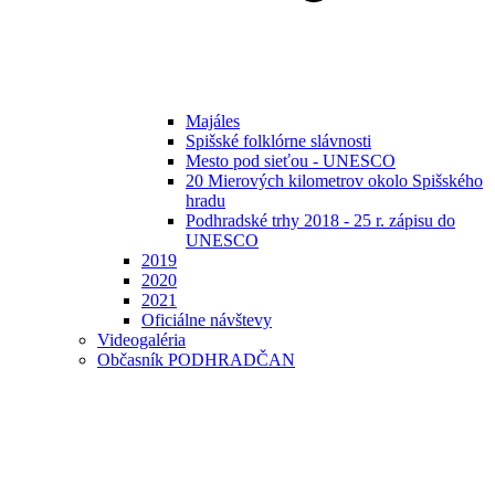
Majáles
Spišské folklórne slávnosti
Mesto pod sieťou - UNESCO
20 Mierových kilometrov okolo Spišského
hradu
Podhradské trhy 2018 - 25 r. zápisu do
UNESCO
2019
2020
2021
Oficiálne návštevy
Videogaléria
Občasník PODHRADČAN