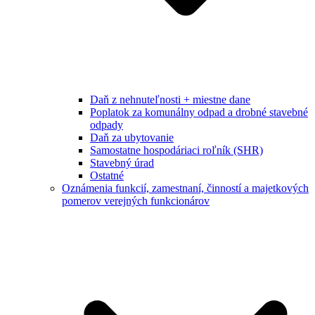
Daň z nehnuteľnosti + miestne dane
Poplatok za komunálny odpad a drobné stavebné
odpady
Daň za ubytovanie
Samostatne hospodáriaci roľník (SHR)
Stavebný úrad
Ostatné
Oznámenia funkcií, zamestnaní, činností a majetkových
pomerov verejných funkcionárov