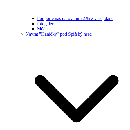
Podporte nás darovaním 2 % z vašej dane
fotogaléria
Média
Návrat "Haničky" pod Spišský hrad