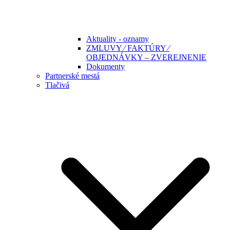
Aktuality - oznamy
ZMLUVY ⁄ FAKTÚRY ⁄
OBJEDNÁVKY – ZVEREJNENIE
Dokumenty
Partnerské mestá
Tlačivá